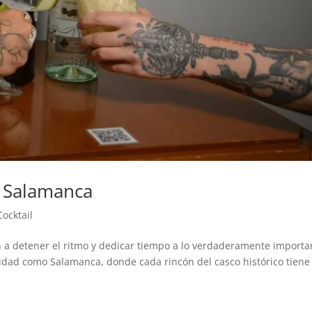
n Salamanca
ocktail
n a detener el ritmo y dedicar tiempo a lo verdaderamente importa
udad como Salamanca, donde cada rincón del casco histórico tiene