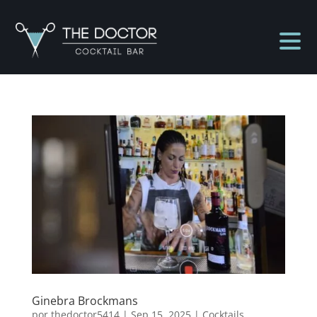
Ginebra Brockmans
por
thedoctor5414
|
Sep 15, 2025
|
Cocktails
,